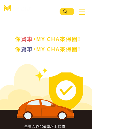
汽 車 買 賣 媒 合 平 臺