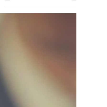
從賣車文宣的備註裡看到呢？不要再濫用「現況交
車」！過去這四個字就像免死金牌一樣，好像只要
在合約裡備註現況交車，就能讓二手車賣家規避所
有責任，...