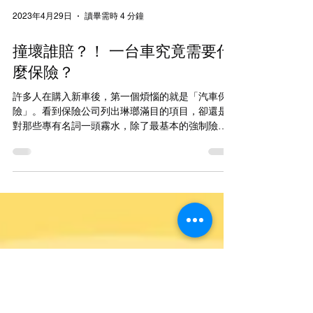
2023年4月29日
讀畢需時 4 分鐘
撞壞誰賠？！ 一台車究竟需要什
麼保險？
許多人在購入新車後，第一個煩惱的就是「汽車保
險」。看到保險公司列出琳瑯滿目的項目，卻還是
對那些專有名詞一頭霧水，除了最基本的強制險
外，什麼是第三人責任險和超額責任險呢？另外，
市面上常聽到的「乙式車險」又是什麼？而民眾在
諸多的自售車流程中，又該如何處理尚未過保的車
險？如果你覺...