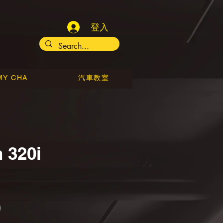
登入
MY CHA
汽車教室
 320i
0