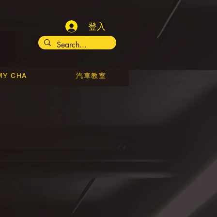
登入
MY CHA
汽車教室