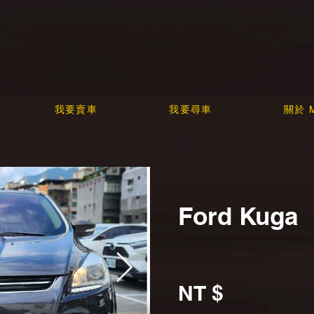
我要賣車
我要尋車
關於 
Ford Kuga
NT $