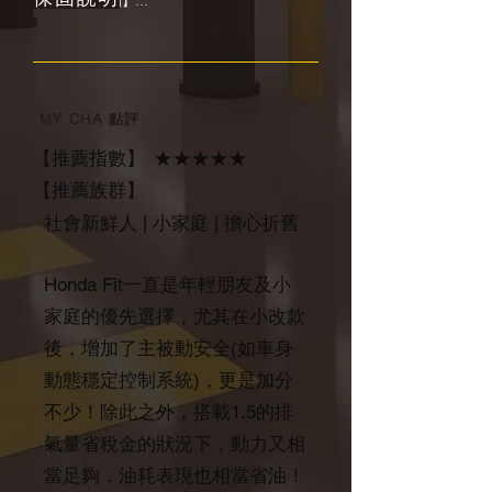
【MY CHA保固】

【為什麼會想要賣掉呢？】

在前陣子到外地出遊的時候，租了Mazda 3的最新
一年三大系統保固，包含：

款車輛來開，簡單來說就是開了新款車之後，就
1.引擎本體

動了想換車的念頭，雖然現在的車繼續使用也不
2.變速箱本體

是不行，但如果以不錯的價格賣掉，再貼一點錢
3.方向機本體
換新車，好像也是不錯的選擇！

MY CHA 點評
【目前有待修的地方嗎？】

【推薦指數】
★★★★★
內外觀完美無傷，每天正常行駛中，購入後可直
接上路！
【推薦族群】
社會新鮮人 | 小家庭 | 擔心折舊
Honda Fit一直是年輕朋友及小
家庭的優先選擇，尤其在小改款
後，增加了主被動安全(如車身
動態穩定控制系統)，更是加分
不少！除此之外，搭載1.5的排
氣量省稅金的狀況下，動力又相
當足夠，油耗表現也相當省油！