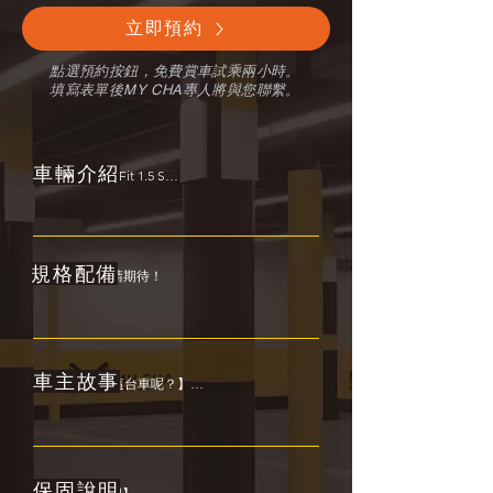
立即預約
​點選預約按鈕，免費賞車試乘兩小時。
填寫表單後MY CHA專人將與您聯繫。
​車輛介紹
車款：Honda  Fit 1.5 S

年份：2018

排氣：1497cc

規格配備
尚未開放，敬請期待！
里程：6X,XXX KM

車主故事
【為什麼會買這台車呢？】

Honda最讓人安心的就是其安全性，而在眾多小
車裡，Fit的空間表現也非常好，再加上小改款後
主被動安全的提升等等原因，因此小家庭的買家
才選擇購入Fit！

保固說明