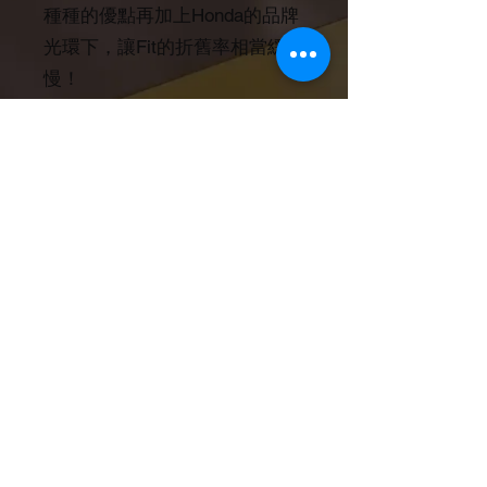
種種的優點再加上Honda的品牌
光環下，讓Fit的折舊率相當緩
慢！
而這台2018年份的Fit，里程6
萬，平均一年一萬公里，算是正
常使用範圍。內外觀都照顧得非
常好，車主用著非常可惜及擔憂
的口氣，指了後保險桿一處，說
可惜這邊有點小傷，不知道會不
會很嚴重？但MYCHA夥伴真的
要用放大鏡再加睜大眼睛才能看
出，由此可見車主有多顧車！
< 返回商品頁