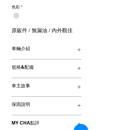
格
色彩
*
原鈑件 / 無漏油 / 內外觀佳
車輛介紹
車款：BMW 5-Series Sedan 523i
規格&配備
年份：2010
排氣量：2497cc
里程：198,XXX公里
外觀
車主故事
<緩慢增加中>
前霧燈
後霧燈
HID氙氣頭燈
【為什麼會買這台車呢？】
保固說明
抗UV玻璃
當初就是看上 BMW 5系列的性能及外
內裝
觀，結合了高效動力及運動美學，跑車
電動天窗
化的外觀及舒適性，讓我很快就愛上了
【MY CHA保固】
MY CHA點評
方向盤快控鍵
他，一直使用到了今天。
恆溫空調