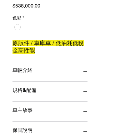
價
$538,000.00
格
色彩
*
原版件 / 車庫車 / 低油耗低稅
金高性能
車輛介紹
車款: Infiniti Q50 2.0旗艦款
規格&配備
年份：2015
排氣量：1991cc
里程：47,XXX公里
外觀
車主故事
<緩慢增加中>
前霧燈
後霧燈
LED日行燈
【為什麼會買這台車呢？】
保固說明
LED頭燈
車主平常需要一台代步車，看上的是這
LED尾燈
台車動感的外型，並且不管是在操控、