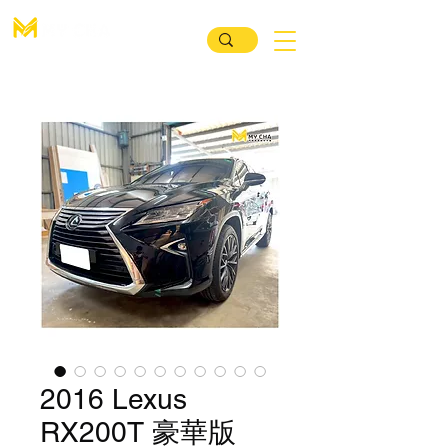
汽 車 買 賣 媒 合 平 臺
2016 Lexus
RX200T 豪華版