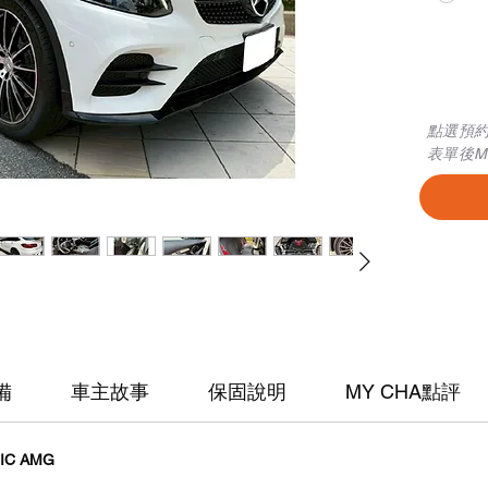
​點選預
表單後M
備
車主故事
保固說明
MY CHA點評
IC AMG