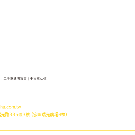
​二手車透明買賣｜中古車估價
賣媒合平臺
ha.com.tw
光路335號3樓 (宏匯瑞光廣場B棟)