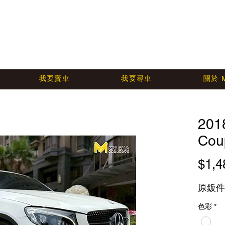
我要賣車
我要尋車
關於 
201
Cou
$1,4
原鈑件 
色彩
*