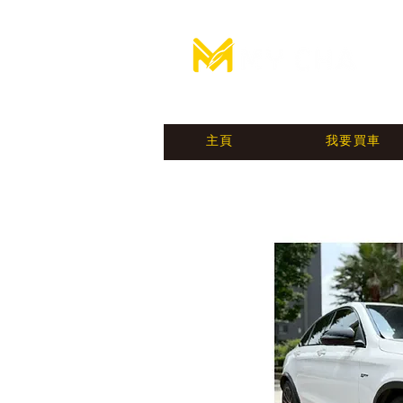
汽 車 買 賣 媒 合 平 臺
主頁
我要買車