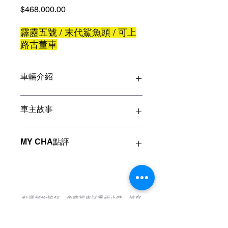
價
$468,000.00
格
霹靂五號 / 末代鯊魚頭 / 可上
路古董車
車輛介紹
車款：BMW 520i E28
車主故事
年份：1987
排氣：1990cc
里程：118,XXX KM
【為什麼會買這台車呢？】
MY CHA點評
<緩慢增加中>
車主對於E28有著獨愛的情懷，不僅是
拿來收藏擺飾而已，也將對愛車的情懷
可參閱連結
體現在生活的每一刻，無論是上班、出
1987的E28 520i是相當經典的車款，
遊、代步，也都開著它在城市每一處留
以這台車的稀有程度與收藏價值，已經
老車回憶系列2
下回憶！
不能以看待一般二手車的價格來看待
https://www.twmotor.com.tw/buy/main
它，就像藝術品一樣，代表的是一個世
​點選預約按鈕，免費賞車試乘兩小時。填寫
_products.php?pid=1459
【為什麼會想要賣掉呢？】
代的情懷，一個品牌曾經的歷史！
表單後MY CHA專人將與您聯繫。
『如果我沒有小孩，我一定會開這台車
立即預約